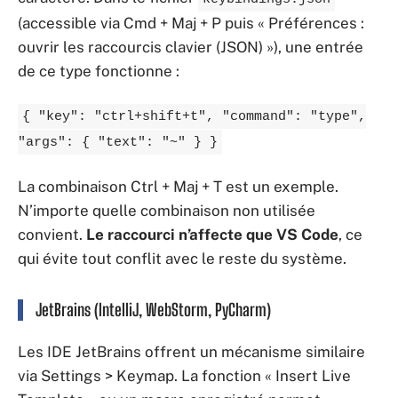
(accessible via Cmd + Maj + P puis « Préférences :
ouvrir les raccourcis clavier (JSON) »), une entrée
de ce type fonctionne :
{ "key": "ctrl+shift+t", "command": "type",
"args": { "text": "~" } }
La combinaison Ctrl + Maj + T est un exemple.
N’importe quelle combinaison non utilisée
convient.
Le raccourci n’affecte que VS Code
, ce
qui évite tout conflit avec le reste du système.
JetBrains (IntelliJ, WebStorm, PyCharm)
Les IDE JetBrains offrent un mécanisme similaire
via Settings > Keymap. La fonction « Insert Live