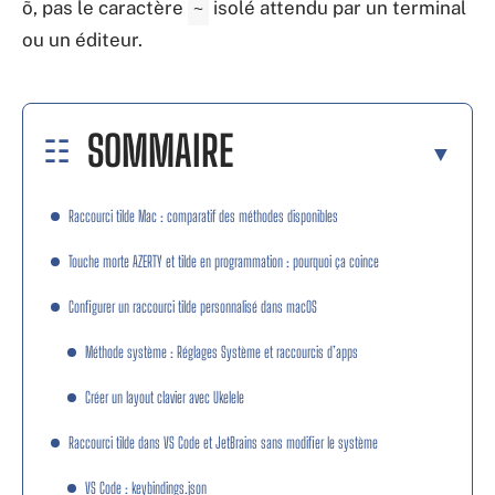
õ, pas le caractère
isolé attendu par un terminal
~
ou un éditeur.
SOMMAIRE
Raccourci tilde Mac : comparatif des méthodes disponibles
Touche morte AZERTY et tilde en programmation : pourquoi ça coince
Configurer un raccourci tilde personnalisé dans macOS
Méthode système : Réglages Système et raccourcis d’apps
Créer un layout clavier avec Ukelele
Raccourci tilde dans VS Code et JetBrains sans modifier le système
VS Code : keybindings.json