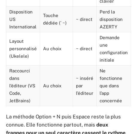
clavier
Disposition
Perd la
Touche
US
~ direct
disposition
dédiée (` ~)
International
AZERTY
Demande
Layout
une
personnalisé
Au choix
~ direct
configuration
(Ukelele)
initiale
Raccourci
Ne
dans
~ inséré
fonctionne
l’éditeur (VS
Au choix
par
que dans
Code,
l’éditeur
l’app
JetBrains)
concernée
La méthode Option + N puis Espace reste la plus
connue. Elle fonctionne partout, mais
deux
frappes pour un seul caractère cassent le rythme