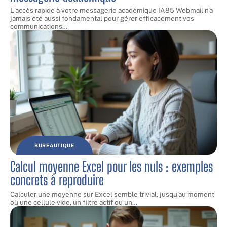
L'accès rapide à votre messagerie académique IA85 Webmail n'a
jamais été aussi fondamental pour gérer efficacement vos
communications
…
BUREAUTIQUE
Calcul moyenne Excel pour les nuls : exemples
concrets à reproduire
Calculer une moyenne sur Excel semble trivial, jusqu'au moment
où une cellule vide, un filtre actif ou un
…