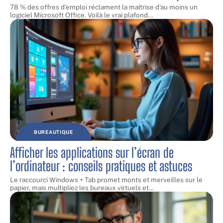
78 % des offres d'emploi réclament la maîtrise d'au moins un
logiciel Microsoft Office. Voilà le vrai plafond
…
BUREAUTIQUE
Afficher les applications sur l’écran de
l’ordinateur : conseils pratiques et astuces
Le raccourci Windows + Tab promet monts et merveilles sur le
papier, mais multipliez les bureaux virtuels et
…