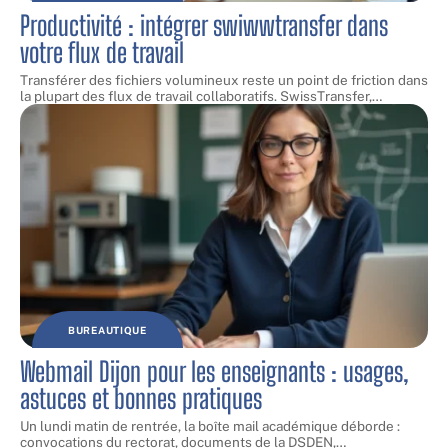
Productivité : intégrer swiwwtransfer dans
votre flux de travail
Transférer des fichiers volumineux reste un point de friction dans
la plupart des flux de travail collaboratifs. SwissTransfer,
…
BUREAUTIQUE
Webmail Dijon pour les enseignants : usages,
astuces et bonnes pratiques
Un lundi matin de rentrée, la boîte mail académique déborde :
convocations du rectorat, documents de la DSDEN,
…