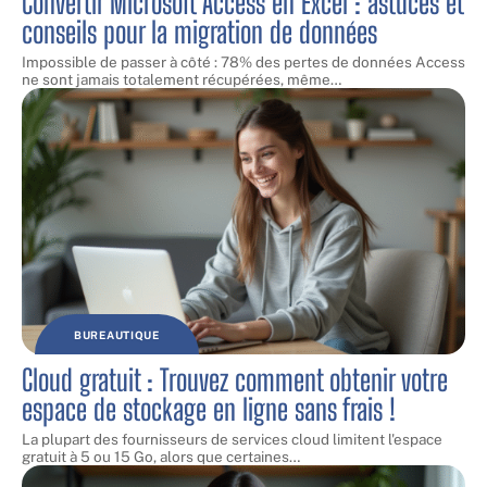
Convertir Microsoft Access en Excel : astuces et
conseils pour la migration de données
Impossible de passer à côté : 78% des pertes de données Access
ne sont jamais totalement récupérées, même
…
BUREAUTIQUE
Cloud gratuit : Trouvez comment obtenir votre
espace de stockage en ligne sans frais !
La plupart des fournisseurs de services cloud limitent l'espace
gratuit à 5 ou 15 Go, alors que certaines
…