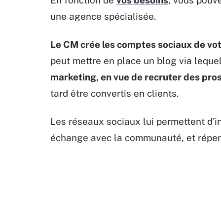
En fonction de
vos besoins
, vous pouve
une agence spécialisée.
Le CM crée les comptes sociaux de votr
peut mettre en place un blog via leque
marketing, en vue de recruter des pros
tard être convertis en clients.
Les réseaux sociaux lui permettent d’in
échange avec la communauté, et réperto
réponses adéquates. Il développe aus
avis ne sont pas favorables
à l’image de
D'AUTRES ARTICLES