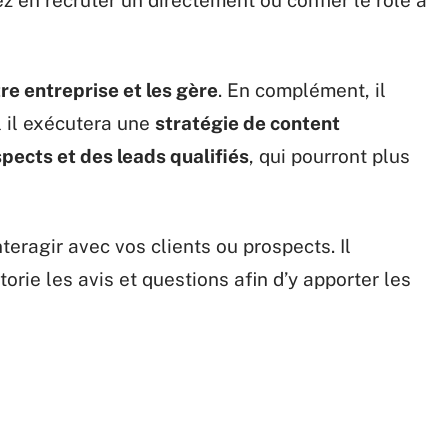
z en recruter un directement ou confier le rôle à
e entreprise et les gère
. En complément, il
l il exécutera une
stratégie de content
pects et des leads qualifiés
, qui pourront plus
teragir avec vos clients ou prospects. Il
rie les avis et questions afin d’y apporter les
si des
stratégies de gestion de crise lorsque les
 l’entreprise.