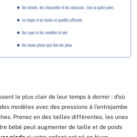
Des bonnets, des chaussettes et des chaussons : trois ou quatre paires
Les langes et les bavoirs en quantité suffisante
Des capes et des serviettes de bain
Des tenues phares pour faire des jaloux
sent le plus clair de leur temps à dormir : d’où
e des modèles avec des pressions à l’entrejambe
hes. Prenez en des tailles différentes, les unes
otre bébé peut augmenter de taille et de poids
vec pieds
si votre enfant est né en hiver.