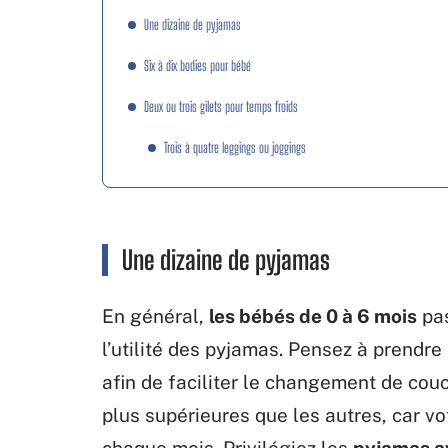
Une dizaine de pyjamas
Six à dix bodies pour bébé
Deux ou trois gilets pour temps froids
Trois à quatre leggings ou joggings
Une dizaine de pyjamas
En général,
les bébés de 0 à 6 mois
pas
l’utilité des pyjamas. Pensez à prendr
afin de faciliter le changement de couc
plus supérieures que les autres, car v
chaque mois. Privilégiez les
pyjamas a