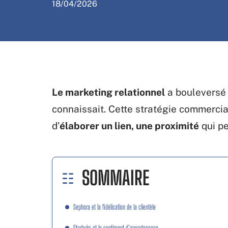
18/04/2026
Le marketing relationnel
a bouleversé 
connaissait. Cette stratégie commerci
d’
élaborer un lien, une proximité
qui pe
SOMMAIRE
Sephora et la fidélisation de la clientèle
Starbuks et le sentiment d’appartenance