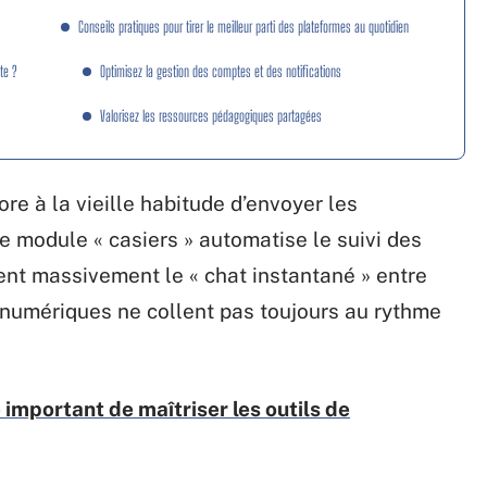
Conseils pratiques pour tirer le meilleur parti des plateformes au quotidien
te ?
Optimisez la gestion des comptes et des notifications
Valorisez les ressources pédagogiques partagées
re à la vieille habitude d’envoyer les
 module « casiers » automatise le suivi des
sent massivement le « chat instantané » entre
 numériques ne collent pas toujours au rythme
 important de maîtriser les outils de